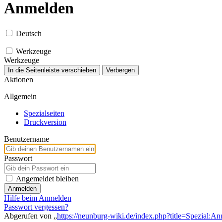
Anmelden
Deutsch
Werkzeuge
Werkzeuge
In die Seitenleiste verschieben
Verbergen
Aktionen
Allgemein
Spezialseiten
Druckversion
Benutzername
Passwort
Angemeldet bleiben
Anmelden
Hilfe beim Anmelden
Passwort vergessen?
Abgerufen von „
https://neunburg-wiki.de/index.php?title=Spezial:A