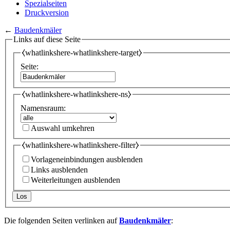
Spezialseiten
Druckversion
←
Baudenkmäler
Links auf diese Seite
⧼whatlinkshere-whatlinkshere-target⧽
Seite:
⧼whatlinkshere-whatlinkshere-ns⧽
Namensraum:
Auswahl umkehren
⧼whatlinkshere-whatlinkshere-filter⧽
Vorlageneinbindungen ausblenden
Links ausblenden
Weiterleitungen ausblenden
Los
Die folgenden Seiten verlinken auf
Baudenkmäler
: